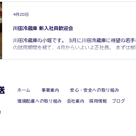
4月28日
川田冷蔵庫 新入社員歓迎会
川田冷蔵庫の小堀です。 3月に川田冷蔵庫に待望の若手社員が入社しました。 1カ月
の試用期間を経て、4月からいよいよ正社員。 まずは部署以内で交流を深めようと、
焼き肉食べ放題に行ってきました！！ 炭火焼。口内のよ
よスタートです！ ち、ちょっと燃やすぎじゃない！？ 
名、GOOD！としてるのが新人君です。 2人は同級生
の若い星たちです。 この歓迎会の翌日は土曜日。休業日
回の土曜休業日があります。 日曜日・祝日・シフト休を
ホーム
事業案内
安心・安全への取り組み
プライベートも充実です。 新人君。君がこの冷蔵庫を背負って立つ未来を想像してい
ます。 さあ、週明けから6人力を合わせて頑張っていこ
環境配慮への取り組み
会社案内
採用情報
ブログ
3