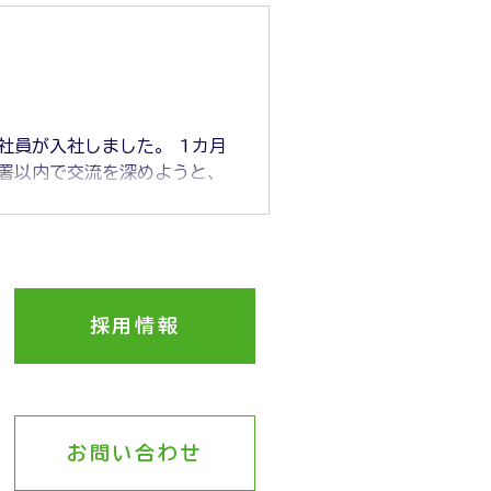
だれが爆増します。 いよい
ちなみに真ん中の写真の2
。これからを担う川田冷蔵庫
です。 川田冷蔵庫では月2
合わせて年間休日117日。
採用情報
う！
お問い合わせ